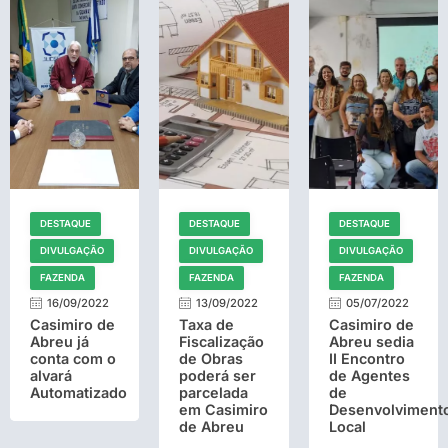
DESTAQUE
DESTAQUE
DESTAQUE
DIVULGAÇÃO
DIVULGAÇÃO
DIVULGAÇÃO
FAZENDA
FAZENDA
FAZENDA
16/09/2022
13/09/2022
05/07/2022
Casimiro de
Taxa de
Casimiro de
Abreu já
Fiscalização
Abreu sedia
conta com o
de Obras
II Encontro
alvará
poderá ser
de Agentes
Automatizado
parcelada
de
em Casimiro
Desenvolviment
de Abreu
Local