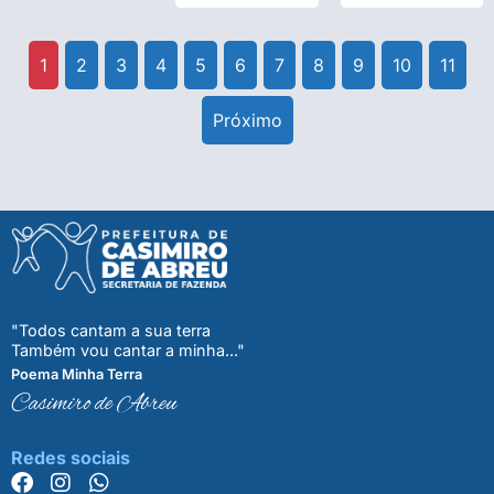
1
2
3
4
5
6
7
8
9
10
11
Próximo
"Todos cantam a sua terra
Também vou cantar a minha..."
Poema Minha Terra
Casimiro de Abreu
Redes sociais