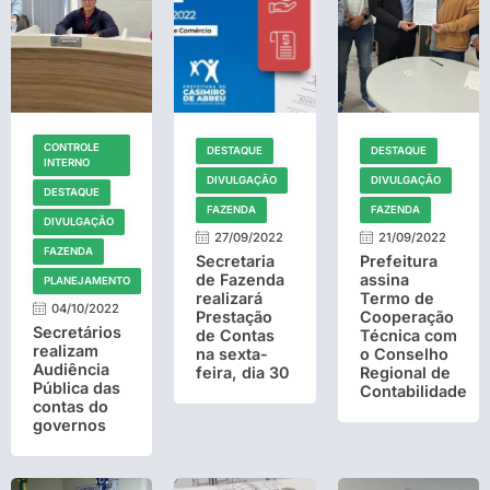
CONTROLE
DESTAQUE
DESTAQUE
INTERNO
DIVULGAÇÃO
DIVULGAÇÃO
DESTAQUE
FAZENDA
FAZENDA
DIVULGAÇÃO
27/09/2022
21/09/2022
FAZENDA
Secretaria
Prefeitura
de Fazenda
assina
PLANEJAMENTO
realizará
Termo de
04/10/2022
Prestação
Cooperação
Secretários
de Contas
Técnica com
realizam
na sexta-
o Conselho
Audiência
feira, dia 30
Regional de
Pública das
Contabilidade
contas do
governos