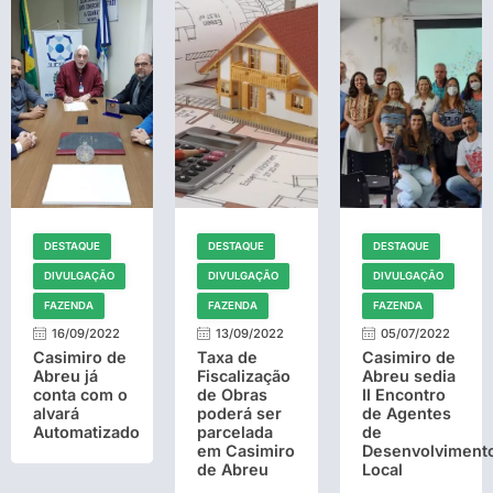
DESTAQUE
DESTAQUE
DESTAQUE
DIVULGAÇÃO
DIVULGAÇÃO
DIVULGAÇÃO
FAZENDA
FAZENDA
FAZENDA
16/09/2022
13/09/2022
05/07/2022
Casimiro de
Taxa de
Casimiro de
Abreu já
Fiscalização
Abreu sedia
conta com o
de Obras
II Encontro
alvará
poderá ser
de Agentes
Automatizado
parcelada
de
em Casimiro
Desenvolviment
de Abreu
Local