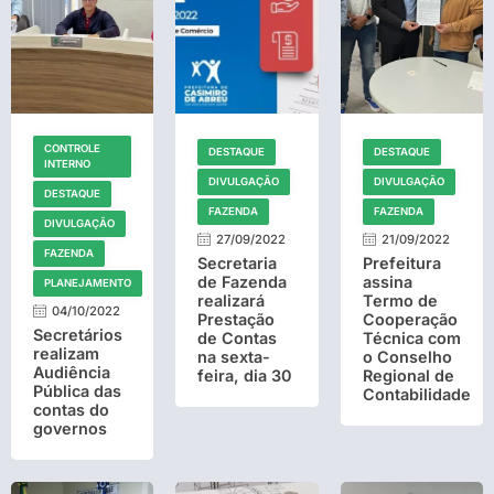
CONTROLE
DESTAQUE
DESTAQUE
INTERNO
DIVULGAÇÃO
DIVULGAÇÃO
DESTAQUE
FAZENDA
FAZENDA
DIVULGAÇÃO
27/09/2022
21/09/2022
FAZENDA
Secretaria
Prefeitura
de Fazenda
assina
PLANEJAMENTO
realizará
Termo de
04/10/2022
Prestação
Cooperação
Secretários
de Contas
Técnica com
realizam
na sexta-
o Conselho
Audiência
feira, dia 30
Regional de
Pública das
Contabilidade
contas do
governos