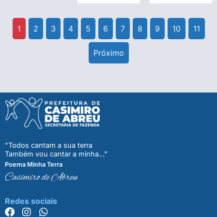
1
2
3
4
5
6
7
8
9
10
11
Próximo
"Todos cantam a sua terra
Também vou cantar a minha..."
Poema Minha Terra
Casimiro de Abreu
Redes sociais