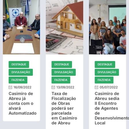
DESTAQUE
DESTAQUE
DESTAQUE
DIVULGAÇÃO
DIVULGAÇÃO
DIVULGAÇÃO
FAZENDA
FAZENDA
FAZENDA
16/09/2022
13/09/2022
05/07/2022
Casimiro de
Taxa de
Casimiro de
Abreu já
Fiscalização
Abreu sedia
conta com o
de Obras
II Encontro
alvará
poderá ser
de Agentes
Automatizado
parcelada
de
em Casimiro
Desenvolviment
de Abreu
Local