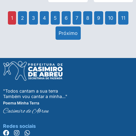
1
2
3
4
5
6
7
8
9
10
11
Próximo
"Todos cantam a sua terra
Também vou cantar a minha..."
Poema Minha Terra
Casimiro de Abreu
Redes sociais