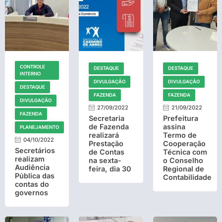
CONTROLE
DESTAQUE
DESTAQUE
INTERNO
DIVULGAÇÃO
DIVULGAÇÃO
DESTAQUE
FAZENDA
FAZENDA
DIVULGAÇÃO
27/09/2022
21/09/2022
FAZENDA
Secretaria
Prefeitura
de Fazenda
assina
PLANEJAMENTO
realizará
Termo de
04/10/2022
Prestação
Cooperação
Secretários
de Contas
Técnica com
realizam
na sexta-
o Conselho
Audiência
feira, dia 30
Regional de
Pública das
Contabilidade
contas do
governos