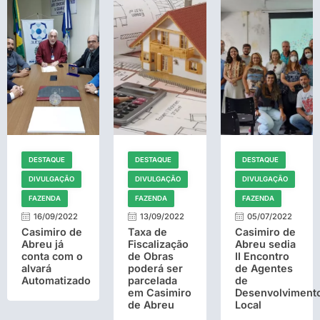
DESTAQUE
DESTAQUE
DESTAQUE
DIVULGAÇÃO
DIVULGAÇÃO
DIVULGAÇÃO
FAZENDA
FAZENDA
FAZENDA
16/09/2022
13/09/2022
05/07/2022
Casimiro de
Taxa de
Casimiro de
Abreu já
Fiscalização
Abreu sedia
conta com o
de Obras
II Encontro
alvará
poderá ser
de Agentes
Automatizado
parcelada
de
em Casimiro
Desenvolviment
de Abreu
Local