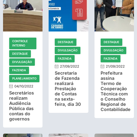
CONTROLE
DESTAQUE
DESTAQUE
INTERNO
DIVULGAÇÃO
DIVULGAÇÃO
DESTAQUE
FAZENDA
FAZENDA
DIVULGAÇÃO
27/09/2022
21/09/2022
FAZENDA
Secretaria
Prefeitura
de Fazenda
assina
PLANEJAMENTO
realizará
Termo de
04/10/2022
Prestação
Cooperação
Secretários
de Contas
Técnica com
realizam
na sexta-
o Conselho
Audiência
feira, dia 30
Regional de
Pública das
Contabilidade
contas do
governos