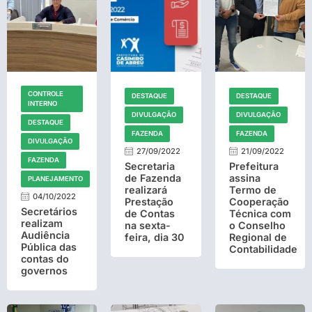
CONTROLE
DESTAQUE
DESTAQUE
INTERNO
DIVULGAÇÃO
DIVULGAÇÃO
DESTAQUE
FAZENDA
FAZENDA
DIVULGAÇÃO
27/09/2022
21/09/2022
FAZENDA
Secretaria
Prefeitura
de Fazenda
assina
PLANEJAMENTO
realizará
Termo de
04/10/2022
Prestação
Cooperação
Secretários
de Contas
Técnica com
realizam
na sexta-
o Conselho
Audiência
feira, dia 30
Regional de
Pública das
Contabilidade
contas do
governos