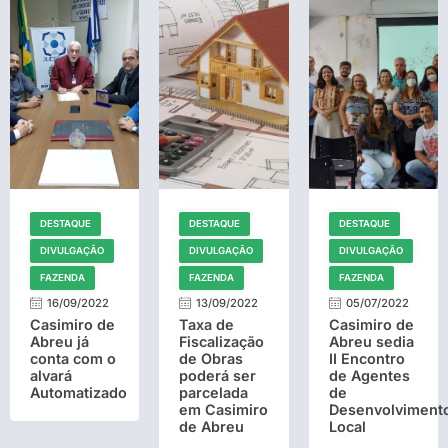
DESTAQUE
DESTAQUE
DESTAQUE
DIVULGAÇÃO
DIVULGAÇÃO
DIVULGAÇÃO
FAZENDA
FAZENDA
FAZENDA
16/09/2022
13/09/2022
05/07/2022
Casimiro de
Taxa de
Casimiro de
Abreu já
Fiscalização
Abreu sedia
conta com o
de Obras
II Encontro
alvará
poderá ser
de Agentes
Automatizado
parcelada
de
em Casimiro
Desenvolviment
de Abreu
Local