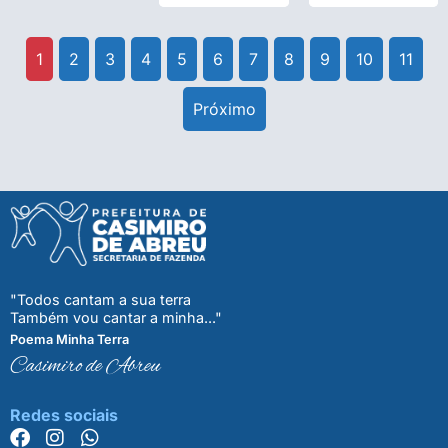
1
2
3
4
5
6
7
8
9
10
11
Próximo
"Todos cantam a sua terra
Também vou cantar a minha..."
Poema Minha Terra
Casimiro de Abreu
Redes sociais