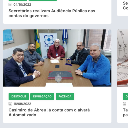
Se
04/10/2022
Co
Secretários realizam Audiência Pública das
contas do governos
DESTAQUE
DIVULGAÇÃO
FAZENDA
D
16/09/2022
Casimiro de Abreu já conta com o alvará
Ta
Automatizado
pa