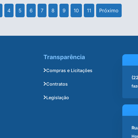
4
5
6
7
8
9
10
11
Próximo
Transparência
Compras e Licitações
(2
Contratos
faz
Legislação
Ru
Hor