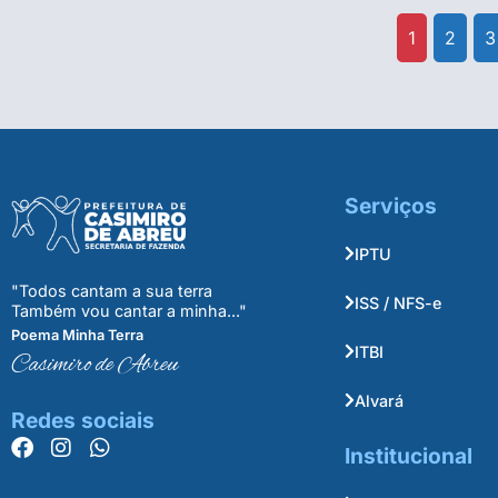
1
2
3
Serviços
IPTU
"Todos cantam a sua terra
ISS / NFS-e
Também vou cantar a minha..."
Poema Minha Terra
ITBI
Casimiro de Abreu
Alvará
Redes sociais
Institucional