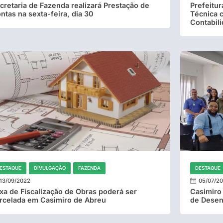
cretaria de Fazenda realizará Prestação de
Prefeitu
ntas na sexta-feira, dia 30
Técnica 
Contabil
ESTAQUE
DIVULGAÇÃO
FAZENDA
DESTAQUE
13/09/2022
05/07/2
xa de Fiscalização de Obras poderá ser
Casimiro
rcelada em Casimiro de Abreu
de Desen