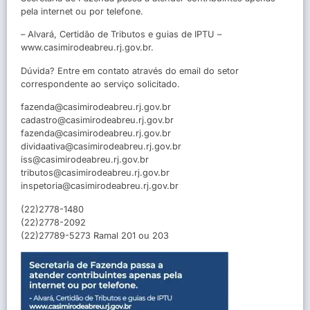
pela internet ou por telefone.
– Alvará, Certidão de Tributos e guias de IPTU –
www.casimirodeabreu.rj.gov.br.
Dúvida? Entre em contato através do email do setor
correspondente ao serviço solicitado.
fazenda@casimirodeabreu.rj.gov.br
cadastro@casimirodeabreu.rj.gov.br
fazenda@casimirodeabreu.rj.gov.br
dividaativa@casimirodeabreu.rj.gov.br
iss@casimirodeabreu.rj.gov.br
tributos@casimirodeabreu.rj.gov.br
inspetoria@casimirodeabreu.rj.gov.br
(22)2778-1480
(22)2778-2092
(22)27789-5273 Ramal 201 ou 203