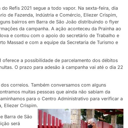
do Refis 2021 segue a todo vapor. Na sexta-feira, dia
ário de Fazenda, Indústria e Comércio, Eliezer Crispim,
lguns bairros em Barra de São João distribuindo o flyer
rmações da campanha. A ação aconteceu da Prainha ao
 Nova e contou com o apoio do secretário de Trabalho e
rto Massad e com a equipe da Secretaria de Turismo e
1 oferece a possibilidade de parcelamento dos débitos
ultas. O prazo para adesão à campanha vai até o dia 22
ixa dos correios. Também conversamos com alguns
ncontramos muitas pessoas que ainda não sabiam da
aminhamos para o Centro Administrativo para verificar a
a, Eliezer Crispim.
de Barra de São
uição será