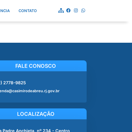
ÊNCIA
CONTATO
FALE CONOSCO
2) 2778-9825
enda@casimirodeabreu.rj.gov.br
LOCALIZAÇÃO
a Padre Anchieta, nº 234 - Centro