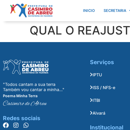
INICIO
SECRETARIA
QUAL O REAJUST
Serviços
IPTU
"Todos cantam a sua terra
ISS / NFS-e
Também vou cantar a minha..."
Poema Minha Terra
ITBI
Casimiro de Abreu
Alvará
Redes sociais
Institucional