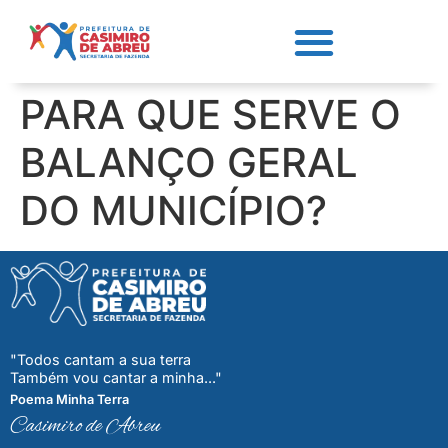
PARA QUE SERVE O
BALANÇO GERAL
DO MUNICÍPIO?
"Todos cantam a sua terra
Também vou cantar a minha..."
Poema Minha Terra
Casimiro de Abreu