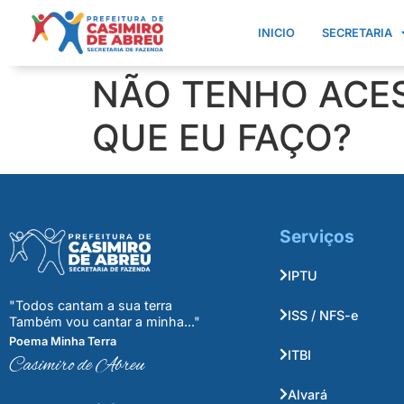
INICIO
SECRETARIA
NÃO TENHO ACES
QUE EU FAÇO?
Serviços
IPTU
"Todos cantam a sua terra
ISS / NFS-e
Também vou cantar a minha..."
Poema Minha Terra
ITBI
Casimiro de Abreu
Alvará