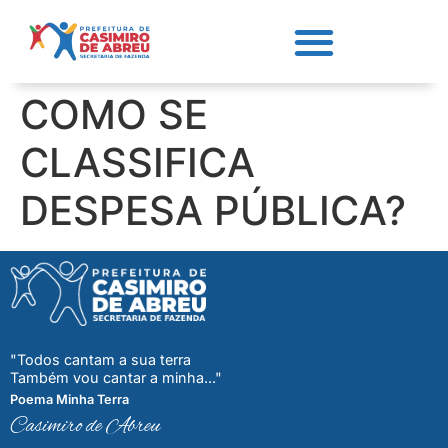
COMO SE
CLASSIFICA
DESPESA PÚBLICA?
"Todos cantam a sua terra
Também vou cantar a minha..."
Poema Minha Terra
Casimiro de Abreu