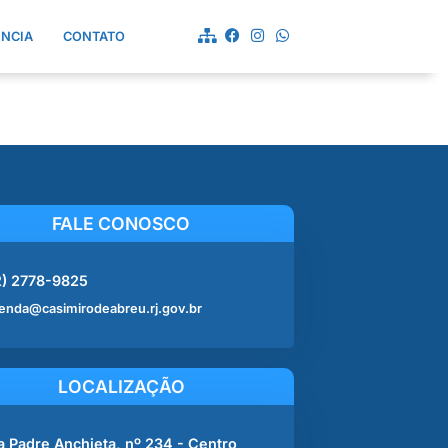
ÊNCIA
CONTATO
FALE CONOSCO
2) 2778-9825
enda@casimirodeabreu.rj.gov.br
LOCALIZAÇÃO
a Padre Anchieta, nº 234 - Centro