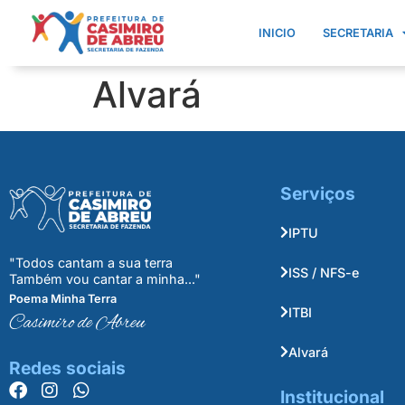
INICIO
SECRETARIA
Alvará
Serviços
IPTU
"Todos cantam a sua terra
ISS / NFS-e
Também vou cantar a minha..."
Poema Minha Terra
ITBI
Casimiro de Abreu
Alvará
Redes sociais
Institucional