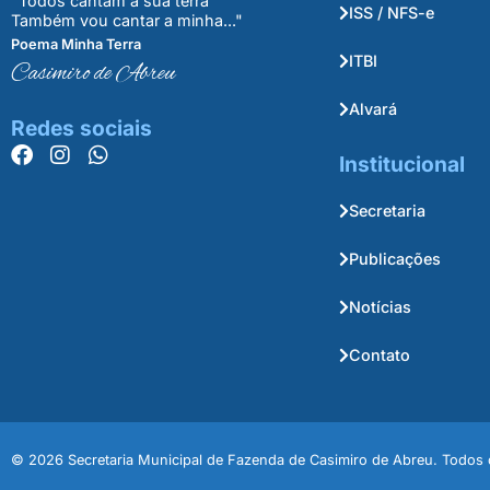
"Todos cantam a sua terra
ISS / NFS-e
Também vou cantar a minha..."
Poema Minha Terra
ITBI
Casimiro de Abreu
Alvará
Redes sociais
Institucional
Secretaria
Publicações
Notícias
Contato
© 2026 Secretaria Municipal de Fazenda de Casimiro de Abreu. Todos o