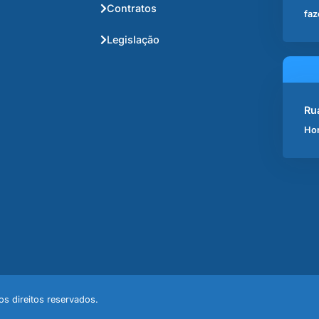
Contratos
faz
Legislação
Ru
Hor
s direitos reservados.